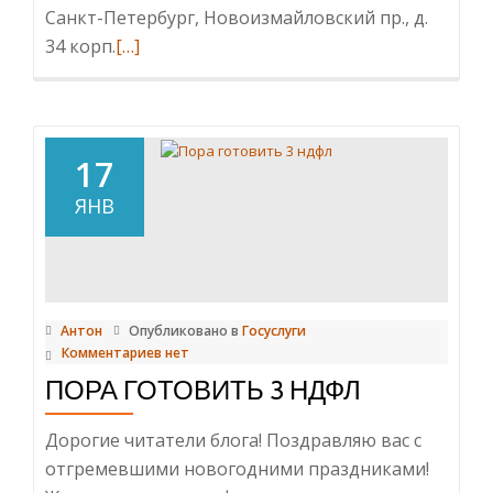
Санкт-Петербург, Новоизмайловский пр., д.
Читать
34 корп.
[…]
больше
проЗамена
водительских
прав
17
в
ЯНВ
МФЦ
Антон
Опубликовано в
Госуслуги
Комментариев нет
ПОРА ГОТОВИТЬ 3 НДФЛ
Дорогие читатели блога! Поздравляю вас с
отгремевшими новогодними праздниками!