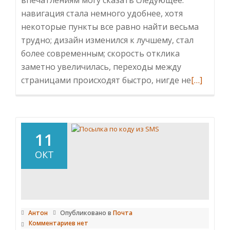
впечатлениям могу сказать следующее:
навигация стала немного удобнее, хотя
некоторые пункты все равно найти весьма
трудно; дизайн изменился к лучшему, стал
более современным; скорость отклика
заметно увеличилась, переходы между
Читать
страницами происходят быстро, нигде не
[…]
больше
проОбно
личный
кабинет
11
налогопл
ОКТ
2019
Антон
Опубликовано в
Почта
Комментариев нет