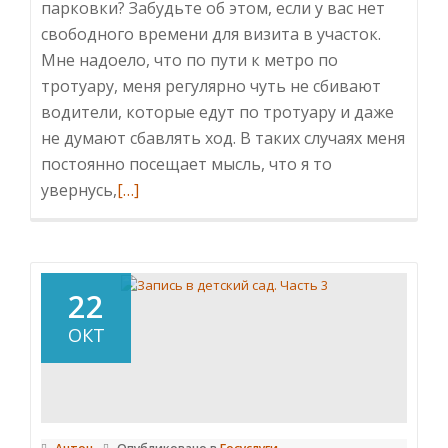
парковки? Забудьте об этом, если у вас нет
свободного времени для визита в участок.
Мне надоело, что по пути к метро по
тротуару, меня регулярно чуть не сбивают
водители, которые едут по тротуару и даже
не думают сбавлять ход. В таких случаях меня
постоянно посещает мысль, что я то
Читать
увернусь,
[…]
больше
проУвидели
нарушение
правил
22
парковки?
ОКТ