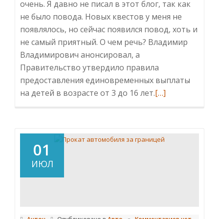
очень. Я давно не писал в этот блог, так как
не было повода. Новых квестов у меня не
появлялось, но сейчас появился повод, хоть и
не самый приятный. О чем речь? Владимир
Владимирович анонсировал, а
Правительство утвердило правила
предоставления единовременных выплаты
Читать
на детей в возрасте от 3 до 16 лет.
[…]
больше
проCOVID-
19.
Выплата
01
на
ИЮЛ
детей
от
3
до