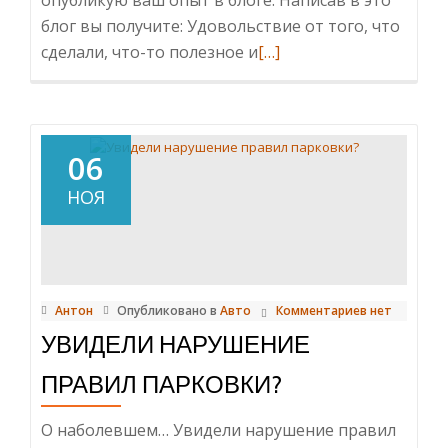
опубликую ваш опыт в блоге. Написав в это
блог вы получите: Удовольствие от того, что
Читать
сделали, что-то полезное и
[…]
больше
проПредложить
пост
в
06
блог
НОЯ
Антон
Опубликовано в
Авто
Комментариев нет
УВИДЕЛИ НАРУШЕНИЕ
ПРАВИЛ ПАРКОВКИ?
О наболевшем… Увидели нарушение правил