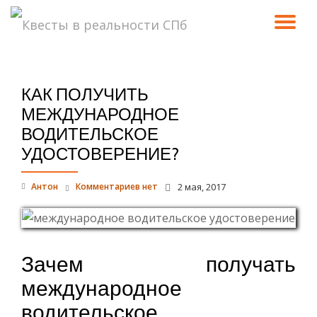
ПО
Перейти
к
СК
содержимому
КАК ПОЛУЧИТЬ
Н
МЕЖДУНАРОДНОЕ
ВОДИТЕЛЬСКОЕ
УДОСТОВЕРЕНИЕ?
Антон
Комментариев нет
2 мая, 2017
Зачем получать
международное
водительское