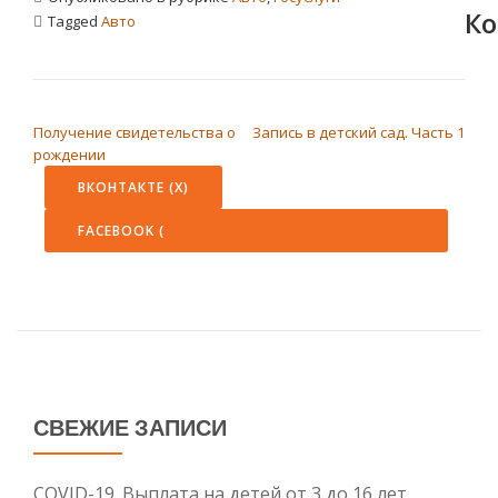
Ко
Tagged
Авто
НАВИГАЦИЯ ПО ЗАПИСЯМ
Получение свидетельства о
Запись в детский сад. Часть 1
рождении
ВКОНТАКТЕ (
X
)
FACEBOOK (
СВЕЖИЕ ЗАПИСИ
COVID-19. Выплата на детей от 3 до 16 лет