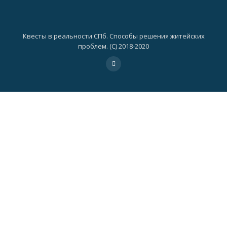
Квесты в реальности СПб. Способы решения житейских
проблем. (C) 2018-2020
Дополнительное
fa-
vk
меню