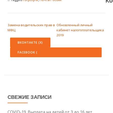
Ко
НАВИГАЦИЯ ПО ЗАПИСЯМ
Замена водительских прав в
Обновленный личный
МФЦ
кабинет налогоплательщика
2019
ВКОНТАКТЕ (
X
)
FACEBOOK (
СВЕЖИЕ ЗАПИСИ
COVID-19. Выплата на детей от 3 до 16 лет